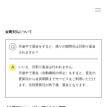
HOME
INFORMATION
会費支払について
PROFILE
VIDEO
BLOG
MOVIE
月途中で退会をすると、残りの期間分は日割り返金
Q
されますか？
RADIO
PHOTO
いいえ、日割り返金は行われません。
Q&A
A
月途中で退会（自動継続の停止）をすると、直近の
更新日から会員期限までサービスをご利用いただけ
ます。次回更新日が終了後、退会となります。
会員登録
ログイン