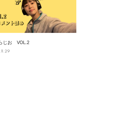
じお VOL.2
11.29