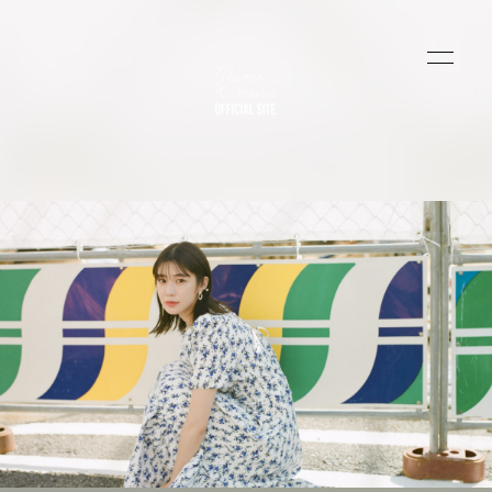
HOME
INFORMATION
PROFILE
VIDEO
BLOG
MOVIE
RADIO
PHOTO
Q&A
会員登録
ログイン