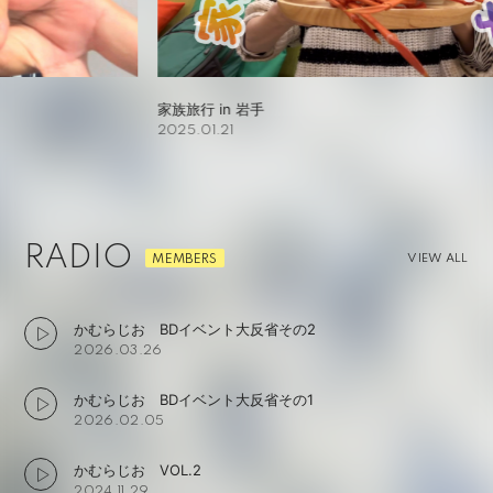
家族旅行 in 岩手
バ
2025.01.21
2
RADIO
VIEW ALL
かむらじお BDイベント大反省その2
2026.03.26
かむらじお BDイベント大反省その1
2026.02.05
かむらじお VOL.2
2024.11.29