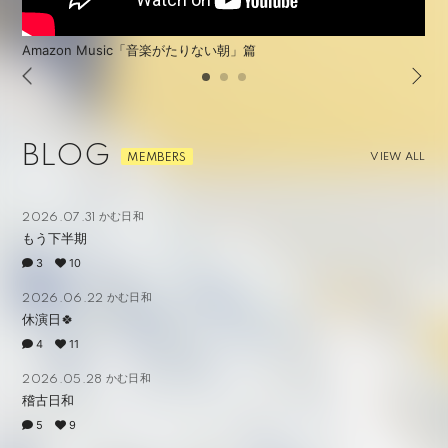
Amazon Music「音楽がたりない朝」篇
BLOG
VIEW ALL
かむ日和
2026.07.31
もう下半期
3
10
かむ日和
2026.06.22
休演日🍀
4
11
かむ日和
2026.05.28
稽古日和
5
9