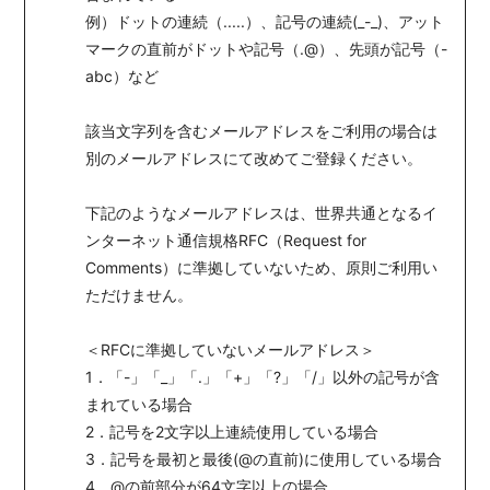
例）ドットの連続（.....）、記号の連続(_-_)、アット
マークの直前がドットや記号（.@）、先頭が記号（-
abc）など
該当文字列を含むメールアドレスをご利用の場合は
別のメールアドレスにて改めてご登録ください。
下記のようなメールアドレスは、世界共通となるイ
ンターネット通信規格RFC（Request for
Comments）に準拠していないため、原則ご利用い
ただけません。
＜RFCに準拠していないメールアドレス＞
1．「-」「_」「.」「+」「?」「/」以外の記号が含
まれている場合
2．記号を2文字以上連続使用している場合
3．記号を最初と最後(@の直前)に使用している場合
4．@の前部分が64文字以上の場合