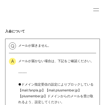
HOME
INFORMATION
入会について
PROFILE
VIDEO
BLOG
MOVIE
メールが届きません。
Q
RADIO
PHOTO
メールが届かない場合は、下記をご確認ください。
A
Q&A
------
●ドメイン指定受信の設定によりブロックしている
【mail.fanpla.jp】【mail.plusmember.jp】
【plusmember.jp】ドメインからのメールを受け取
会員登録
ログイン
れるよう、設定してください。