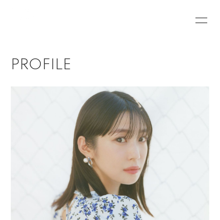
HOME
INFORMATION
PROFILE
PROFILE
VIDEO
BLOG
MOVIE
RADIO
PHOTO
Q&A
会員登録
ログイン