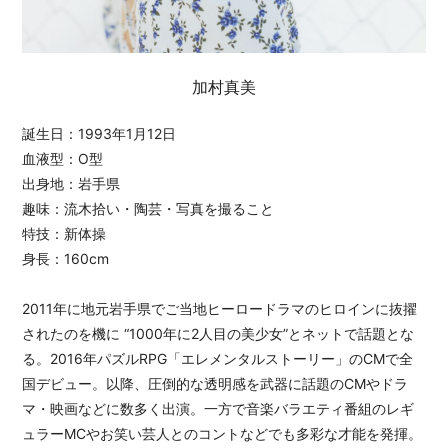
加村真美
誕生日：1993年1月12日
血液型：O型
出身地：岩手県
趣味：流木拾い・陶芸・写真を撮ること
特技：新体操
身長：160cm
2011年に地元岩手県でご当地ヒーロードラマのヒロインに抜擢
されたのを機に “1000年に2人目の美少女”とネットで話題とな
る。2016年パズルRPG「エレメンタルストーリー」のCMで全
国デビュー。以降、圧倒的な透明感を武器に話題のCMやドラ
マ・映画などに数多く出演。一方で音楽バラエティ番組のレギ
ュラーMCやお笑い芸人とのコントなどでも多彩な才能を発揮。